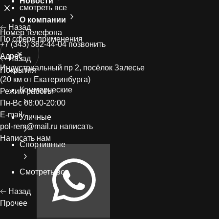
Новости
смотреть все
О компании
Назад
Номер телефонa
По сфере применения
+7 (343) 382-44-04
позвонить
Адрес
Назад
Индустриальный пр 2, посёлок Залесье
Покрытия
(20 км от Екатеринбурга)
Коммерческие
Режим работы
Пн-Вс 08:00-20:00
E-mail
Уличные
pol-rem@mail.ru
написать
Написать нам
Спортивные
Смотреть все
Назад
Прочее