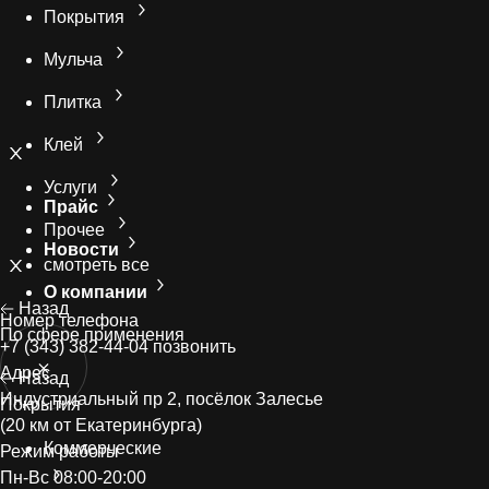
Покрытия
Мульча
Плитка
Клей
Услуги
Прайс
Прочее
Новости
смотреть все
О компании
Назад
Номер телефонa
По сфере применения
+7 (343) 382-44-04
позвонить
Адрес
Назад
Индустриальный пр 2, посёлок Залесье
Покрытия
(20 км от Екатеринбурга)
Коммерческие
Режим работы
Пн-Вс 08:00-20:00