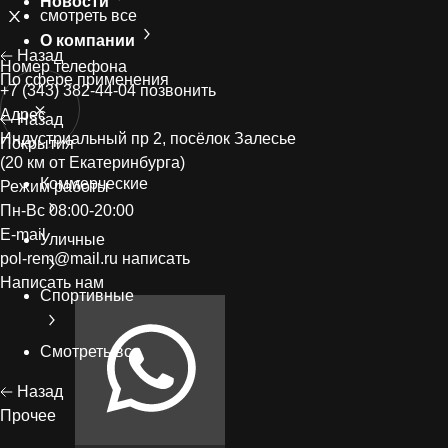
Новости
смотреть все
О компании
Назад
Номер телефонa
По сфере применения
+7 (343) 382-44-04
позвонить
Адрес
Назад
Индустриальный пр 2, посёлок Залесье
Покрытия
(20 км от Екатеринбурга)
Коммерческие
Режим работы
Пн-Вс 08:00-20:00
E-mail
Уличные
pol-rem@mail.ru
написать
Написать нам
Спортивные
Смотреть все
Назад
Прочее