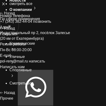
Новости
смотреть все
О компании
Назад
Номер телефонa
По сфере применения
+7 (343) 382-44-04
позвонить
Адрес
Назад
Индустриальный пр 2, посёлок Залесье
Покрытия
(20 км от Екатеринбурга)
Коммерческие
Режим работы
Пн-Вс 08:00-20:00
E-mail
Уличные
pol-rem@mail.ru
написать
Написать нам
Спортивные
Смотреть все
Назад
Прочее