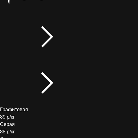
Графитовая
89 р/кг
Серая
88 р/кг