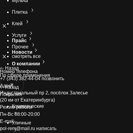
Мульча
Плитка
Клей
Услуги
Прайс
Прочее
Новости
смотреть все
О компании
Назад
Номер телефонa
По сфере применения
+7 (343) 382-44-04
позвонить
Адрес
Назад
Индустриальный пр 2, посёлок Залесье
Покрытия
(20 км от Екатеринбурга)
Коммерческие
Режим работы
Пн-Вс 08:00-20:00
E-mail
Уличные
pol-rem@mail.ru
написать