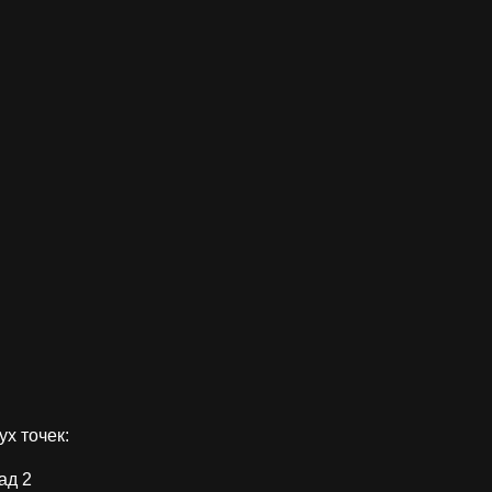
ух точек:
ад 2