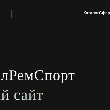
Каталог
Сфер
олРемСпорт
й сайт