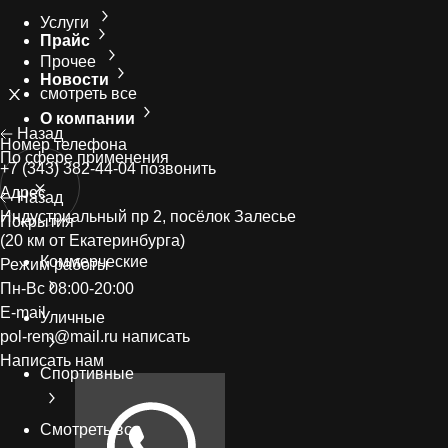
Услуги
Прайс
Прочее
Новости
смотреть все
О компании
Назад
Номер телефонa
По сфере применения
+7 (343) 382-44-04
позвонить
Адрес
Назад
Индустриальный пр 2, посёлок Залесье
Покрытия
(20 км от Екатеринбурга)
Коммерческие
Режим работы
Пн-Вс 08:00-20:00
E-mail
Уличные
pol-rem@mail.ru
написать
Написать нам
Спортивные
Смотреть все