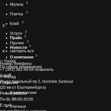
Мульча
Плитка
Клей
Услуги
Прайс
Прочее
Новости
смотреть все
О компании
Назад
Номер телефонa
По сфере применения
+7 (343) 382-44-04
позвонить
Адрес
Назад
Индустриальный пр 2, посёлок Залесье
Покрытия
(20 км от Екатеринбурга)
Коммерческие
Режим работы
Пн-Вс 08:00-20:00
E-mail
Уличные